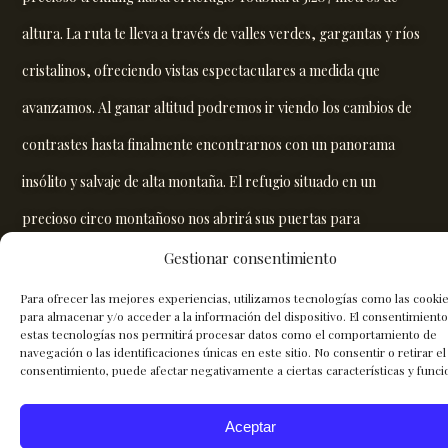
altura. La ruta te lleva a través de valles verdes, gargantas y ríos
cristalinos, ofreciendo vistas espectaculares a medida que
avanzamos. Al ganar altitud podremos ir viendo los cambios de
contrastes hasta finalmente encontrarnos con un panorama
insólito y salvaje de alta montaña. El refugio situado en un
precioso circo montañoso nos abrirá sus puertas para
acogernos. Disfrutaremos de un bonito atardecer, comeremos
Gestionar consentimiento
una rica cena y descansaremos para la aventura que nos depara
Para ofrecer las mejores experiencias, utilizamos tecnologías como las cooki
para almacenar y/o acceder a la información del dispositivo. El consentimient
mañana.
estas tecnologías nos permitirá procesar datos como el comportamiento de
navegación o las identificaciones únicas en este sitio. No consentir o retirar el
consentimiento, puede afectar negativamente a ciertas características y funci
Día 3: Conquista del Monte Toubkal
Aceptar
Nos levantaremos temprano a las 3:00h de la mañana,