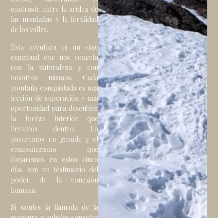
contraste entre la aridez de
las montañas y la fertilidad
de los valles.
Esta aventura es un viaje
espiritual que nos conecta
con la naturaleza y con
nosotros mismos. Cada
montaña conquistada es una
lección de superación y una
oportunidad para descubrir
la fuerza interior que
llevamos dentro. Lo
pasaremos en grande y el
compañerismo que
forjaremos en estos cinco
días son un testimonio del
poder de la conexión
humana.
Si sientes la llamada de la
aventura y anhelas conectar