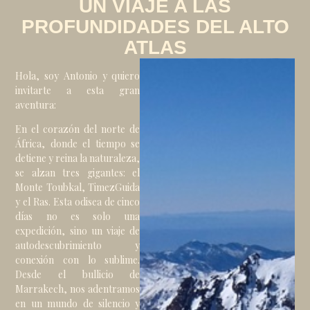
UN VIAJE A LAS
PROFUNDIDADES DEL ALTO
ATLAS
Hola, soy Antonio y quiero
invitarte a esta gran
aventura:
En el corazón del norte de
África, donde el tiempo se
detiene y reina la naturaleza,
se alzan tres gigantes: el
Monte Toubkal, TimezGuida
y el Ras. Esta odisea de cinco
días no es solo una
expedición, sino un viaje de
autodescubrimiento y
conexión con lo sublime.
Desde el bullicio de
Marrakech, nos adentramos
en un mundo de silencio y