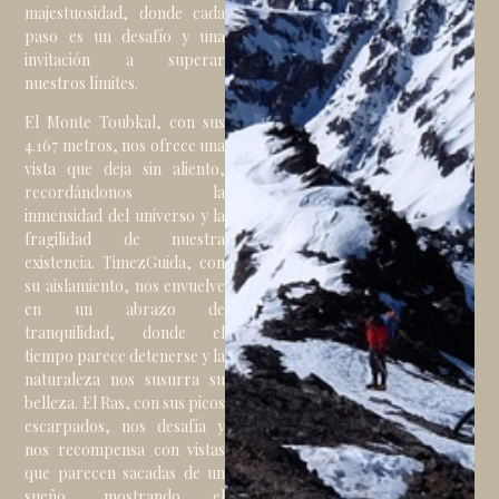
majestuosidad, donde cada
paso es un desafío y una
invitación a superar
nuestros límites.
El Monte Toubkal, con sus
4.167 metros, nos ofrece una
vista que deja sin aliento,
recordándonos la
inmensidad del universo y la
fragilidad de nuestra
existencia. TimezGuida, con
su aislamiento, nos envuelve
en un abrazo de
tranquilidad, donde el
tiempo parece detenerse y la
naturaleza nos susurra su
belleza. El Ras, con sus picos
escarpados, nos desafía y
nos recompensa con vistas
que parecen sacadas de un
sueño, mostrando el