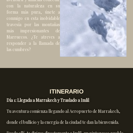
con la naturaleza en su
forma más pura, únete a
conmigo en esta inolvidable
travesía por las montañas
más impresionantes de
Marruecos. ¿Te atreves a
responder a la llamada de
las cumbres?
ITINERARIO
Día 1: Llegada a Marrakech y Traslado a Imlil
Tu aventura comienza llegando al Aeropuerto de Marrakech,
donde el bullicio y la energía de la ciudad te dan la bienvenida.